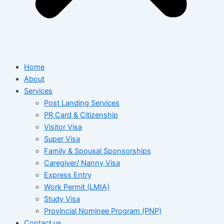
Home
About
Services
Post Landing Services
PR Card & Citizenship
Visitor Visa
Super Visa
Family & Spousal Sponsorships
Caregiver/ Nanny Visa
Express Entry
Work Permit (LMIA)
Study Visa
Provincial Nominee Program (PNP)
Contact us