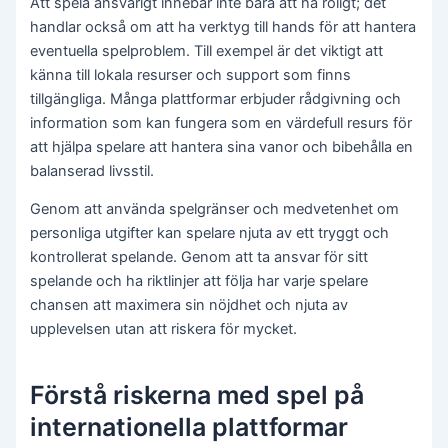
Att spela ansvarigt innebär inte bara att ha roligt; det
handlar också om att ha verktyg till hands för att hantera
eventuella spelproblem. Till exempel är det viktigt att
känna till lokala resurser och support som finns
tillgängliga. Många plattformar erbjuder rådgivning och
information som kan fungera som en värdefull resurs för
att hjälpa spelare att hantera sina vanor och bibehålla en
balanserad livsstil.
Genom att använda spelgränser och medvetenhet om
personliga utgifter kan spelare njuta av ett tryggt och
kontrollerat spelande. Genom att ta ansvar för sitt
spelande och ha riktlinjer att följa har varje spelare
chansen att maximera sin nöjdhet och njuta av
upplevelsen utan att riskera för mycket.
Förstå riskerna med spel på
internationella plattformar