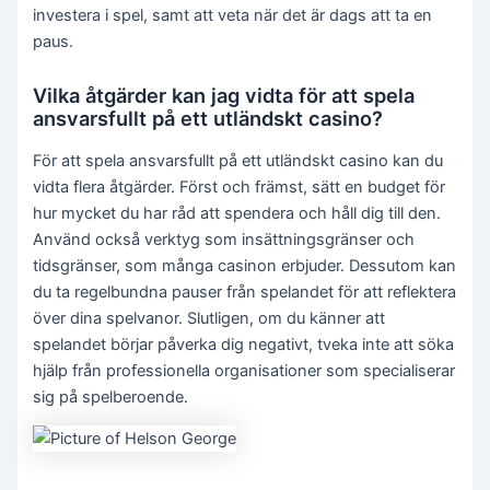
investera i spel, samt att veta när det är dags att ta en
paus.
Vilka åtgärder kan jag vidta för att spela
ansvarsfullt på ett utländskt casino?
För att spela ansvarsfullt på ett utländskt casino kan du
vidta flera åtgärder. Först och främst, sätt en budget för
hur mycket du har råd att spendera och håll dig till den.
Använd också verktyg som insättningsgränser och
tidsgränser, som många casinon erbjuder. Dessutom kan
du ta regelbundna pauser från spelandet för att reflektera
över dina spelvanor. Slutligen, om du känner att
spelandet börjar påverka dig negativt, tveka inte att söka
hjälp från professionella organisationer som specialiserar
sig på spelberoende.