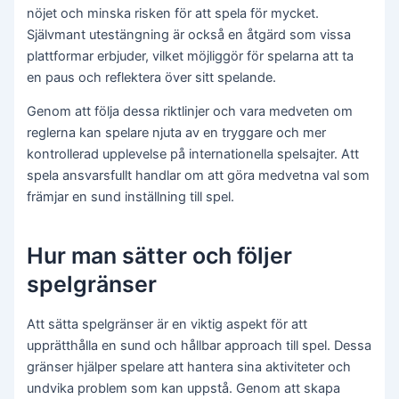
nöjet och minska risken för att spela för mycket.
Självmant utestängning är också en åtgärd som vissa
plattformar erbjuder, vilket möjliggör för spelarna att ta
en paus och reflektera över sitt spelande.
Genom att följa dessa riktlinjer och vara medveten om
reglerna kan spelare njuta av en tryggare och mer
kontrollerad upplevelse på internationella spelsajter. Att
spela ansvarsfullt handlar om att göra medvetna val som
främjar en sund inställning till spel.
Hur man sätter och följer
spelgränser
Att sätta spelgränser är en viktig aspekt för att
upprätthålla en sund och hållbar approach till spel. Dessa
gränser hjälper spelare att hantera sina aktiviteter och
undvika problem som kan uppstå. Genom att skapa