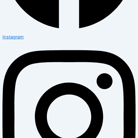
Instagram