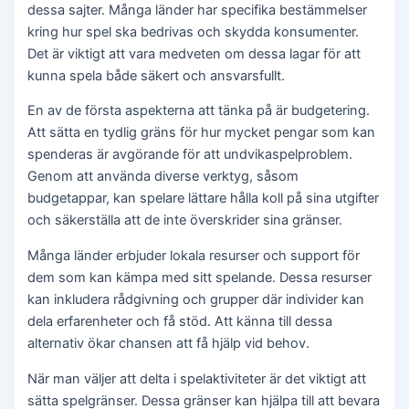
dessa sajter. Många länder har specifika bestämmelser
kring hur spel ska bedrivas och skydda konsumenter.
Det är viktigt att vara medveten om dessa lagar för att
kunna spela både säkert och ansvarsfullt.
En av de första aspekterna att tänka på är budgetering.
Att sätta en tydlig gräns för hur mycket pengar som kan
spenderas är avgörande för att undvikaspelproblem.
Genom att använda diverse verktyg, såsom
budgetappar, kan spelare lättare hålla koll på sina utgifter
och säkerställa att de inte överskrider sina gränser.
Många länder erbjuder lokala resurser och support för
dem som kan kämpa med sitt spelande. Dessa resurser
kan inkludera rådgivning och grupper där individer kan
dela erfarenheter och få stöd. Att känna till dessa
alternativ ökar chansen att få hjälp vid behov.
När man väljer att delta i spelaktiviteter är det viktigt att
sätta spelgränser. Dessa gränser kan hjälpa till att bevara