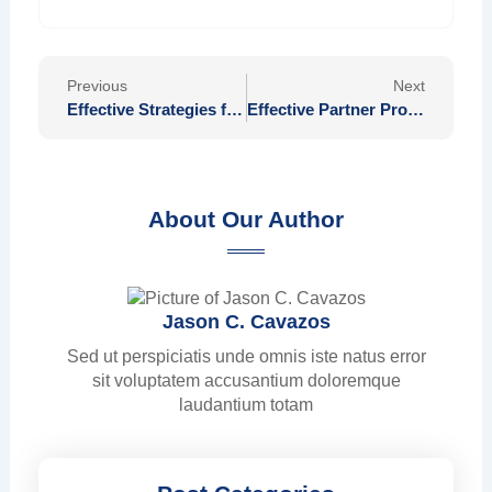
Prev
Nex
Previous
Next
Effective Strategies for Preparing for Delhi University Entrance Exams
Effective Partner Programs That Enhance Your Business Revenue Potential
About Our Author
Jason C. Cavazos
Sed ut perspiciatis unde omnis iste natus error
sit voluptatem accusantium doloremque
laudantium totam