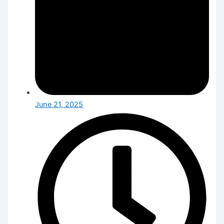
June 21, 2025