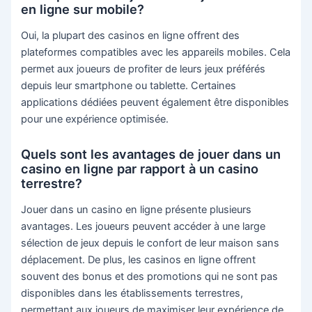
en ligne sur mobile?
Oui, la plupart des casinos en ligne offrent des
plateformes compatibles avec les appareils mobiles. Cela
permet aux joueurs de profiter de leurs jeux préférés
depuis leur smartphone ou tablette. Certaines
applications dédiées peuvent également être disponibles
pour une expérience optimisée.
Quels sont les avantages de jouer dans un
casino en ligne par rapport à un casino
terrestre?
Jouer dans un casino en ligne présente plusieurs
avantages. Les joueurs peuvent accéder à une large
sélection de jeux depuis le confort de leur maison sans
déplacement. De plus, les casinos en ligne offrent
souvent des bonus et des promotions qui ne sont pas
disponibles dans les établissements terrestres,
permettant aux joueurs de maximiser leur expérience de