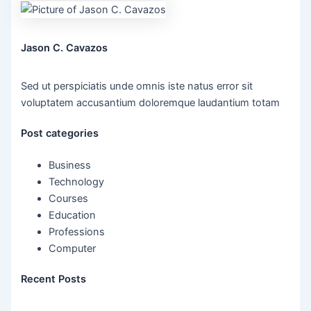
Jason C. Cavazos
Sed ut perspiciatis unde omnis iste natus error sit
voluptatem accusantium doloremque laudantium totam
Post categories
Business
Technology
Courses
Education
Professions
Computer
Recent Posts