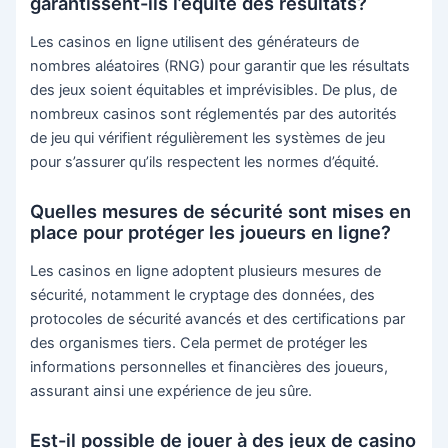
garantissent-ils l’équité des résultats?
Les casinos en ligne utilisent des générateurs de
nombres aléatoires (RNG) pour garantir que les résultats
des jeux soient équitables et imprévisibles. De plus, de
nombreux casinos sont réglementés par des autorités
de jeu qui vérifient régulièrement les systèmes de jeu
pour s’assurer qu’ils respectent les normes d’équité.
Quelles mesures de sécurité sont mises en
place pour protéger les joueurs en ligne?
Les casinos en ligne adoptent plusieurs mesures de
sécurité, notamment le cryptage des données, des
protocoles de sécurité avancés et des certifications par
des organismes tiers. Cela permet de protéger les
informations personnelles et financières des joueurs,
assurant ainsi une expérience de jeu sûre.
Est-il possible de jouer à des jeux de casino