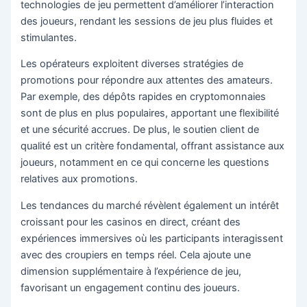
technologies de jeu permettent d’améliorer l’interaction
des joueurs, rendant les sessions de jeu plus fluides et
stimulantes.
Les opérateurs exploitent diverses stratégies de
promotions pour répondre aux attentes des amateurs.
Par exemple, des dépôts rapides en cryptomonnaies
sont de plus en plus populaires, apportant une flexibilité
et une sécurité accrues. De plus, le soutien client de
qualité est un critère fondamental, offrant assistance aux
joueurs, notamment en ce qui concerne les questions
relatives aux promotions.
Les tendances du marché révèlent également un intérêt
croissant pour les casinos en direct, créant des
expériences immersives où les participants interagissent
avec des croupiers en temps réel. Cela ajoute une
dimension supplémentaire à l’expérience de jeu,
favorisant un engagement continu des joueurs.