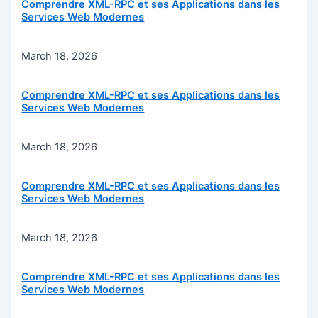
Comprendre XML-RPC et ses Applications dans les
Services Web Modernes
March 18, 2026
Comprendre XML-RPC et ses Applications dans les
Services Web Modernes
March 18, 2026
Comprendre XML-RPC et ses Applications dans les
Services Web Modernes
March 18, 2026
Comprendre XML-RPC et ses Applications dans les
Services Web Modernes