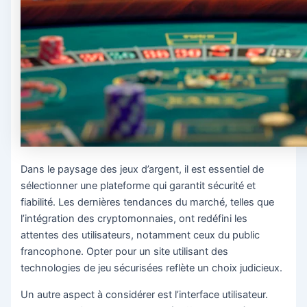
Dans le paysage des jeux d’argent, il est essentiel de
sélectionner une plateforme qui garantit sécurité et
fiabilité. Les dernières tendances du marché, telles que
l’intégration des cryptomonnaies, ont redéfini les
attentes des utilisateurs, notamment ceux du public
francophone. Opter pour un site utilisant des
technologies de jeu sécurisées reflète un choix judicieux.
Un autre aspect à considérer est l’interface utilisateur.