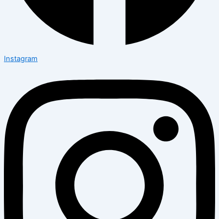
Instagram