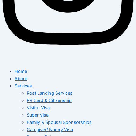
Home
About
Services
Post Landing Services
PR Card & Citizenship
Visitor Visa
Super Visa
Family & Spousal Sponsorships
Caregiver/ Nanny Visa