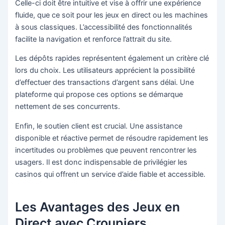
Celle-ci doit être intuitive et vise à offrir une expérience
fluide, que ce soit pour les jeux en direct ou les machines
à sous classiques. L’accessibilité des fonctionnalités
facilite la navigation et renforce l’attrait du site.
Les dépôts rapides représentent également un critère clé
lors du choix. Les utilisateurs apprécient la possibilité
d’effectuer des transactions d’argent sans délai. Une
plateforme qui propose ces options se démarque
nettement de ses concurrents.
Enfin, le soutien client est crucial. Une assistance
disponible et réactive permet de résoudre rapidement les
incertitudes ou problèmes que peuvent rencontrer les
usagers. Il est donc indispensable de privilégier les
casinos qui offrent un service d’aide fiable et accessible.
Les Avantages des Jeux en
Direct avec Croupiers