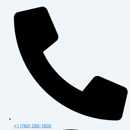
Skip
to
content
+1 (780) 280-1800