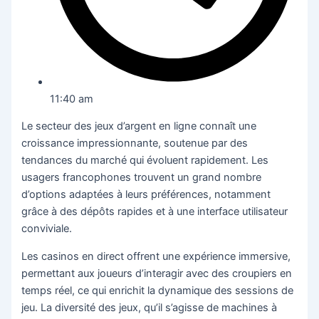
11:40 am
Le secteur des jeux d’argent en ligne connaît une
croissance impressionnante, soutenue par des
tendances du marché qui évoluent rapidement. Les
usagers francophones trouvent un grand nombre
d’options adaptées à leurs préférences, notamment
grâce à des dépôts rapides et à une interface utilisateur
conviviale.
Les casinos en direct offrent une expérience immersive,
permettant aux joueurs d’interagir avec des croupiers en
temps réel, ce qui enrichit la dynamique des sessions de
jeu. La diversité des jeux, qu’il s’agisse de machines à