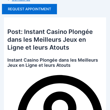
REQUEST APPOINTMENT
Post: Instant Casino Plongée
dans les Meilleurs Jeux en
Ligne et leurs Atouts
Instant Casino Plongée dans les Meilleurs
Jeux en Ligne et leurs Atouts