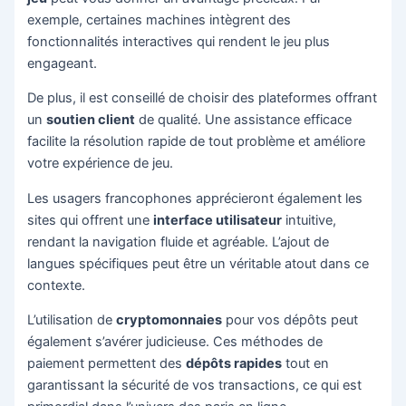
exemple, certaines machines intègrent des
fonctionnalités interactives qui rendent le jeu plus
engageant.
De plus, il est conseillé de choisir des plateformes offrant
un
soutien client
de qualité. Une assistance efficace
facilite la résolution rapide de tout problème et améliore
votre expérience de jeu.
Les usagers francophones apprécieront également les
sites qui offrent une
interface utilisateur
intuitive,
rendant la navigation fluide et agréable. L’ajout de
langues spécifiques peut être un véritable atout dans ce
contexte.
L’utilisation de
cryptomonnaies
pour vos dépôts peut
également s’avérer judicieuse. Ces méthodes de
paiement permettent des
dépôts rapides
tout en
garantissant la sécurité de vos transactions, ce qui est