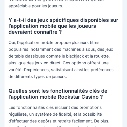
appréciable pour les joueurs.
Y a-t-il des jeux spécifiques disponibles sur
l’application mobile que les joueurs
devraient connaître ?
Oui, l’application mobile propose plusieurs titres
populaires, notamment des machines à sous, des jeux
de table classiques comme le blackjack et la roulette,
ainsi que des jeux en direct. Ces options offrent une
variété d’expériences, satisfaisant ainsi les préférences
de différents types de joueurs.
Quelles sont les fonctionnalités clés de
l’application mobile Rockstar Casino ?
Les fonctionnalités clés incluent des promotions
régulières, un système de fidélité, et la possibilité
d’effectuer des dépôts et retraits facilement. De plus,