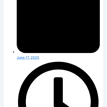
June 17, 2025