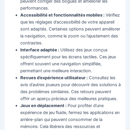
peuvent corriger des bogues et améliorer les
performances.
Accessibilité et fonctionnalités mobiles :
Vérifiez
que les réglages d’accessibilité de votre appareil
sont adaptés. Certaines options peuvent améliorer
la navigation, comme le zoom ou l’ajustement des
contrastes.
Interface adaptée :
Utilisez des jeux conçus
spécifiquement pour les écrans tactiles. Ces jeux
offrent souvent une navigation simplifiée,
permettant une meilleure interaction.
Revues d’expérience utilisateur :
Consultez les
avis d’autres joueurs pour découvrir des solutions à
des problèmes similaires. Ces retours peuvent
offrir un aperçu précieux des meilleures pratiques.
Jeux en déplacement :
Pour profiter d’une
expérience de jeu fluide, fermez les applications en
arrière-plan qui peuvent consommer de la
mémoire. Cela libérera des ressources et