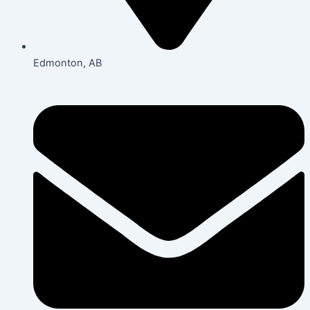
Edmonton, AB