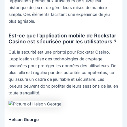
l’application permet aux utilisateurs de suivre leur
historique de jeu et de gérer leurs mises de manière
simple. Ces éléments facilitent une expérience de jeu
plus agréable.
Est-ce que l’application mobile de Rockstar
Casino est sécurisée pour les utilisateurs ?
Oui, la sécurité est une priorité pour Rockstar Casino.
L’application utilise des technologies de cryptage
avancées pour protéger les données des utilisateurs. De
plus, elle est régulée par des autorités compétentes, ce
qui assure un cadre de jeu fiable et sécuritaire. Les
joueurs peuvent donc profiter de leurs sessions de jeu en
toute tranquillité.
Helson George