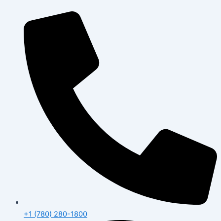
Skip
to
content
+1 (780) 280-1800