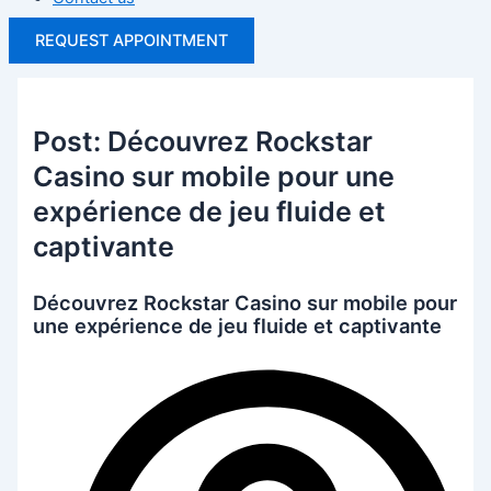
REQUEST APPOINTMENT
Post: Découvrez Rockstar
Casino sur mobile pour une
expérience de jeu fluide et
captivante
Découvrez Rockstar Casino sur mobile pour
une expérience de jeu fluide et captivante