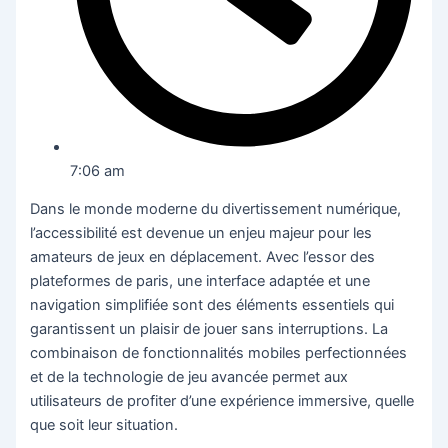
7:06 am
Dans le monde moderne du divertissement numérique,
l’accessibilité est devenue un enjeu majeur pour les
amateurs de jeux en déplacement. Avec l’essor des
plateformes de paris, une interface adaptée et une
navigation simplifiée sont des éléments essentiels qui
garantissent un plaisir de jouer sans interruptions. La
combinaison de fonctionnalités mobiles perfectionnées
et de la technologie de jeu avancée permet aux
utilisateurs de profiter d’une expérience immersive, quelle
que soit leur situation.