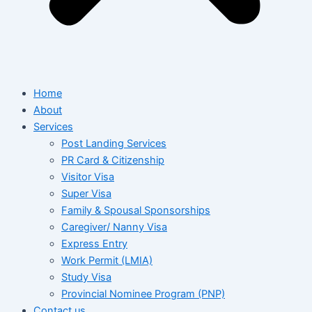
Home
About
Services
Post Landing Services
PR Card & Citizenship
Visitor Visa
Super Visa
Family & Spousal Sponsorships
Caregiver/ Nanny Visa
Express Entry
Work Permit (LMIA)
Study Visa
Provincial Nominee Program (PNP)
Contact us