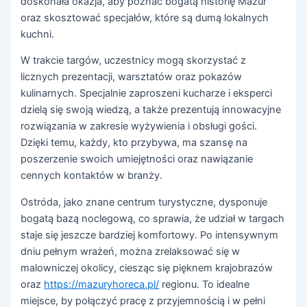
doskonała okazja, aby poznać bogatą historię Mazur
oraz skosztować specjałów, które są dumą lokalnych
kuchni.
W trakcie targów, uczestnicy mogą skorzystać z
licznych prezentacji, warsztatów oraz pokazów
kulinarnych. Specjalnie zaproszeni kucharze i eksperci
dzielą się swoją wiedzą, a także prezentują innowacyjne
rozwiązania w zakresie wyżywienia i obsługi gości.
Dzięki temu, każdy, kto przybywa, ma szansę na
poszerzenie swoich umiejętności oraz nawiązanie
cennych kontaktów w branży.
Ostróda, jako znane centrum turystyczne, dysponuje
bogatą bazą noclegową, co sprawia, że udział w targach
staje się jeszcze bardziej komfortowy. Po intensywnym
dniu pełnym wrażeń, można zrelaksować się w
malowniczej okolicy, ciesząc się pięknem krajobrazów
oraz
https://mazuryhoreca.pl/
regionu. To idealne
miejsce, by połączyć pracę z przyjemnością i w pełni