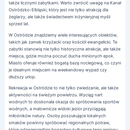
także licznymi zabytkami. Warto zwrócić uwagę na Kanał
Ostródzko-Elbląski, który jest nie tylko atrakcją dla
żeglarzy, ale także świadectwem inżynieryjnej myśli
sprzed lat.
W Ostródzie znajdziemy wiele interesujących obiektów,
takich jak zamek krzyżacki oraz kościół ewangelicki. Te
zabytki stanowią nie tylko historyczne atrakcje, ale także
miejsca, gdzie można poczuć ducha minionych epok.
Miasto oferuje również bogatą bazę noclegową, co czyni
je idealnym miejscem na weekendowy wypad czy
dłuższy urlop.
Rekreacja w Ostródzie to nie tylko zwiedzanie, ale także
aktywności na świeżym powietrzu. Wyciąg nart
wodnych to doskonała okazja do spróbowania sportów
wodnych, a malownicze widoki jezior przyciągają
miłośników natury. Osoby poszukujące lokalnych
smaków powinny spróbować regionalnych potraw,
które odzwierciedlają bogactwo kulturowe tego regionu.