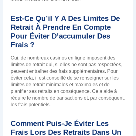
Est-Ce Qu’il Y A Des Limites De
Retrait À Prendre En Compte
Pour Éviter D’accumuler Des
Frais ?
Oui, de nombreux casinos en ligne imposent des
limites de retrait qui, si elles ne sont pas respectées,
peuvent entraîner des frais supplémentaires. Pour
éviter cela, il est conseillé de se renseigner sur les
limites de retrait minimales et maximales et de
planifier ses retraits en conséquence. Cela aide à
réduire le nombre de transactions et, par conséquent,
les frais potentiels.
Comment Puis-Je Éviter Les
Frais Lors Des Retraits Dans Un