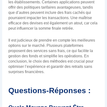
les établissements. Certaines applications peuvent
offrir des politiques tarifaires avantageuses, tandis
que d’autres peuvent inclure des frais cachés qui
pourraient impacter les transactions. Une maîtrise
efficace des devises est également un atout, car cela
peut influencer la somme finale retirée.
Il est judicieux de prendre en compte les meilleures
options sur le marché. Plusieurs plateformes
proposent des services sans frais, ce qui facilite la
gestion des fonds et simplifie les opérations. En
conclusion, le choix des méthodes est crucial pour
optimiser l’expérience et garantir des retraits sans
surprises financières.
Questions-Réponses :