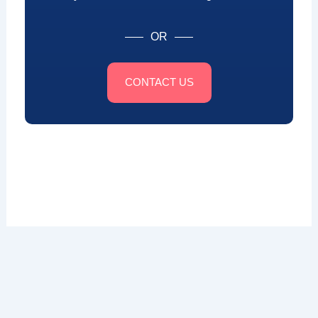
OR
CONTACT US