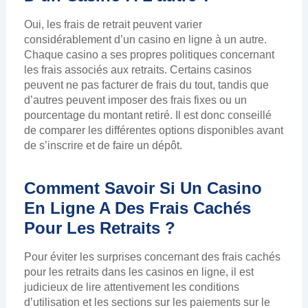
Oui, les frais de retrait peuvent varier
considérablement d’un casino en ligne à un autre.
Chaque casino a ses propres politiques concernant
les frais associés aux retraits. Certains casinos
peuvent ne pas facturer de frais du tout, tandis que
d’autres peuvent imposer des frais fixes ou un
pourcentage du montant retiré. Il est donc conseillé
de comparer les différentes options disponibles avant
de s’inscrire et de faire un dépôt.
Comment Savoir Si Un Casino
En Ligne A Des Frais Cachés
Pour Les Retraits ?
Pour éviter les surprises concernant des frais cachés
pour les retraits dans les casinos en ligne, il est
judicieux de lire attentivement les conditions
d’utilisation et les sections sur les paiements sur le