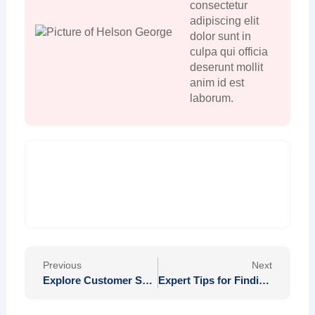
consectetur
adipiscing elit
dolor sunt in
culpa qui officia
deserunt mollit
anim id est
laborum.
Prev
Nex
Previous
Next
Explore Customer Support Choices Available at Winum Casino for Players
Expert Tips for Finding and Applying Bonus Codes at ThePokies 84