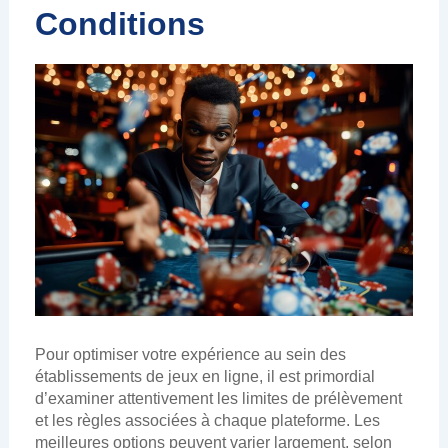
Conditions
Pour optimiser votre expérience au sein des
établissements de jeux en ligne, il est primordial
d’examiner attentivement les limites de prélèvement
et les règles associées à chaque plateforme. Les
meilleures options peuvent varier largement, selon