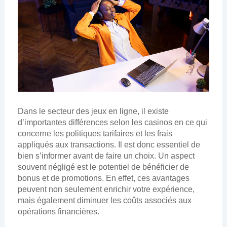
Dans le secteur des jeux en ligne, il existe
d’importantes différences selon les casinos en ce qui
concerne les politiques tarifaires et les frais
appliqués aux transactions. Il est donc essentiel de
bien s’informer avant de faire un choix. Un aspect
souvent négligé est le potentiel de bénéficier de
bonus et de promotions. En effet, ces avantages
peuvent non seulement enrichir votre expérience,
mais également diminuer les coûts associés aux
opérations financières.