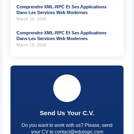
Comprendre XML-RPC Et Ses Applications
Dans Les Services Web Modernes
March 18, 2026
Comprendre XML-RPC Et Ses Applications
Dans Les Services Web Modernes
March 18, 2026
Send Us Your C.V.
Do you want to work with us? Please, send
your CV to contact@edulogic.com